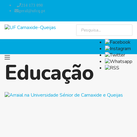
214 173 090
geral@ufcq.pt
Educação