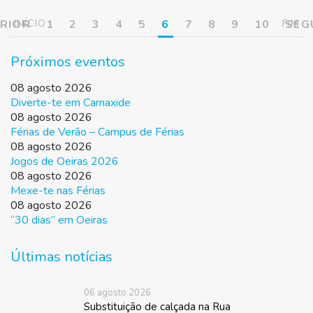
RIOR
INÍCIO
1
2
3
4
5
6
7
8
9
10
FIM
SEG
Próximos eventos
08 agosto 2026
Diverte-te em Carnaxide
08 agosto 2026
Férias de Verão – Campus de Férias
08 agosto 2026
Jogos de Oeiras 2026
08 agosto 2026
Mexe-te nas Férias
08 agosto 2026
“30 dias” em Oeiras
Últimas notícias
06 agosto 2026
Substituição de calçada na Rua