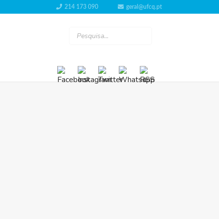
214 173 090
geral@ufcq.pt