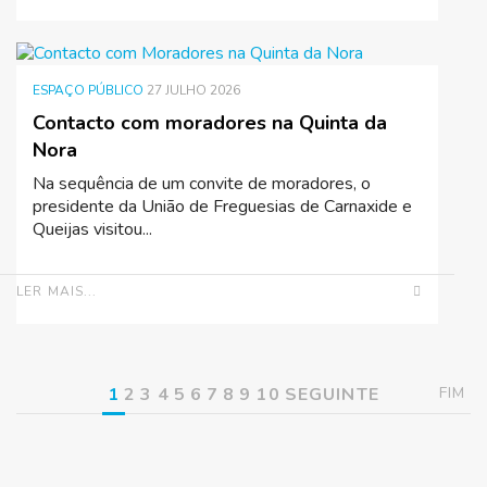
ESPAÇO PÚBLICO
27 JULHO 2026
Contacto com moradores na Quinta da
Nora
Na sequência de um convite de moradores, o
presidente da União de Freguesias de Carnaxide e
Queijas visitou...
LER MAIS...
1
2
3
4
5
6
7
8
9
10
SEGUINTE
FIM