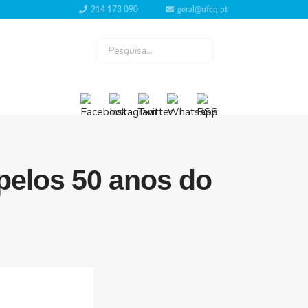
214 173 090
geral@ufcq.pt
 pelos 50 anos do