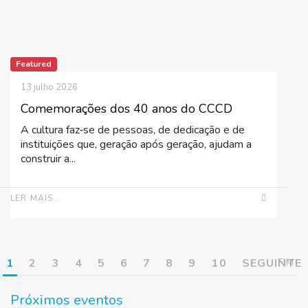
Featured
13 julho 2026
Comemorações dos 40 anos do CCCD
A cultura faz‑se de pessoas, de dedicação e de
instituições que, geração após geração, ajudam a
construir a...
LER MAIS...
1
2
3
4
5
6
7
8
9
10
SEGUINTE
FIM
Próximos eventos