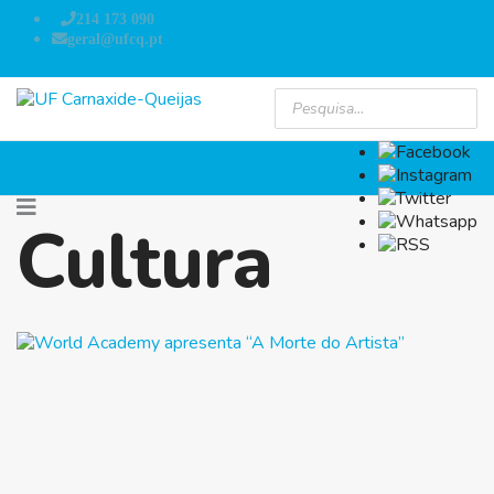
214 173 090
geral@ufcq.pt
Cultura