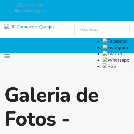
214 173 090
geral@ufcq.pt
Galeria de
Fotos -