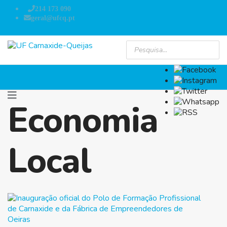
214 173 090
geral@ufcq.pt
Economia
Local