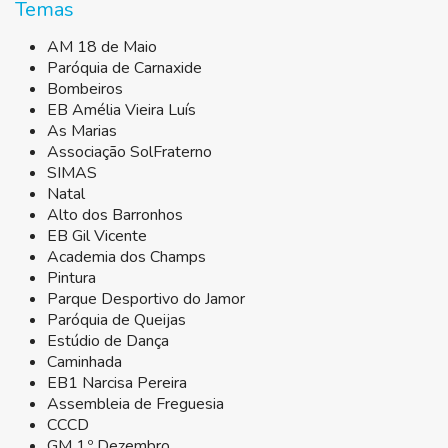
Temas
AM 18 de Maio
Paróquia de Carnaxide
Bombeiros
EB Amélia Vieira Luís
As Marias
Associação SolFraterno
SIMAS
Natal
Alto dos Barronhos
EB Gil Vicente
Academia dos Champs
Pintura
Parque Desportivo do Jamor
Paróquia de Queijas
Estúdio de Dança
Caminhada
EB1 Narcisa Pereira
Assembleia de Freguesia
CCCD
GM 1.º Dezembro