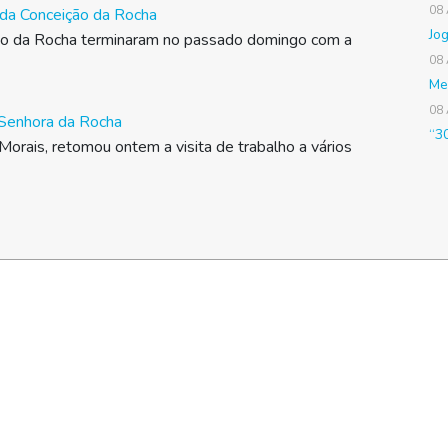
08
da Conceição da Rocha
Jo
ão da Rocha terminaram no passado domingo com a
08
Me
08
a Senhora da Rocha
“3
 Morais, retomou ontem a visita de trabalho a vários