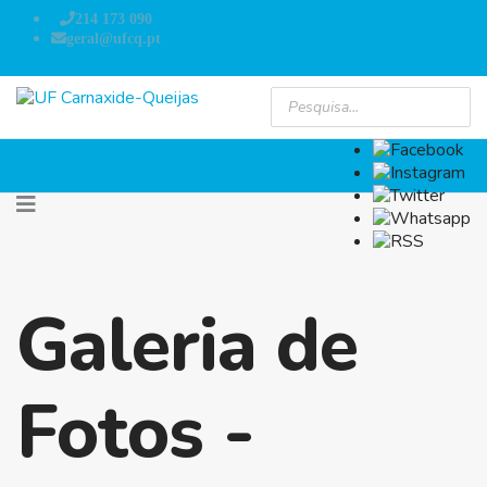
214 173 090
geral@ufcq.pt
Galeria de
Fotos -