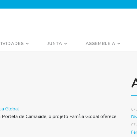
TIVIDADES
JUNTA
ASSEMBLEIA
lia Global
07
 Portela de Carnaxide, o projeto Família Global oferece
Di
07
Fé