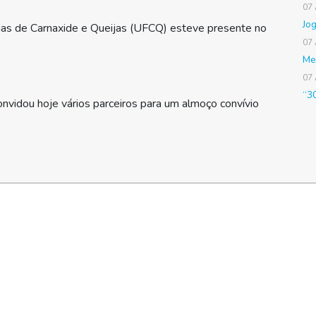
07
Jo
ias de Carnaxide e Queijas (UFCQ) esteve presente no
07
Me
07
“3
onvidou hoje vários parceiros para um almoço convívio