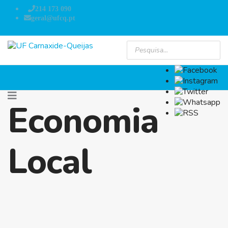
214 173 090
geral@ufcq.pt
Economia
Local