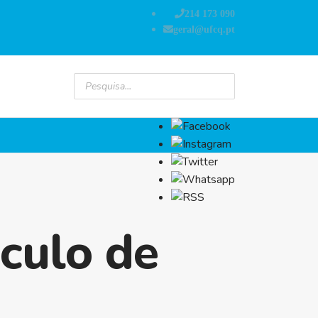
214 173 090
geral@ufcq.pt
áculo de