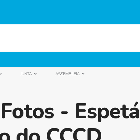
JUNTA
ASSEMBLEIA
 Fotos - Espet
no do CCCD