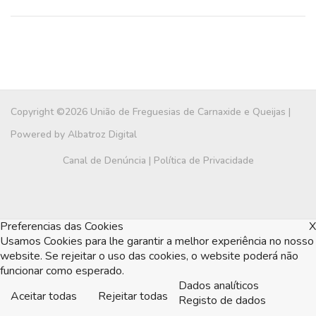
Copyright ©2026 União de Freguesias de Carnaxide e Queijas |
Powered by
Albatroz Digital
Canal de Denúncia
|
Política de Privacidade
Preferencias das Cookies
X
Usamos Cookies para lhe garantir a melhor experiência no nosso
website. Se rejeitar o uso das cookies, o website poderá não
funcionar como esperado.
Dados analíticos
Aceitar todas
Rejeitar todas
Registo de dados