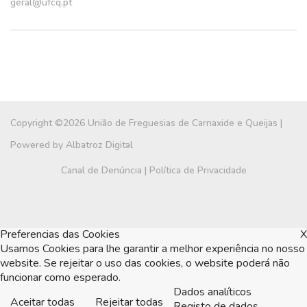
geral@ufcq.pt
Copyright ©2026 União de Freguesias de Carnaxide e Queijas |
Powered by
Albatroz Digital
Canal de Denúncia
|
Política de Privacidade
Preferencias das Cookies
X
Usamos Cookies para lhe garantir a melhor experiência no nosso
website. Se rejeitar o uso das cookies, o website poderá não
funcionar como esperado.
Dados analíticos
Aceitar todas
Rejeitar todas
Registo de dados