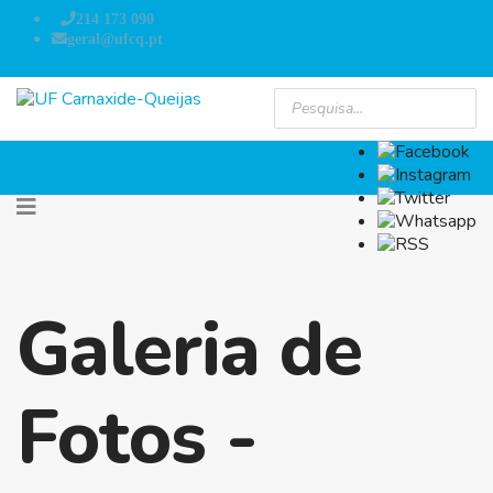
214 173 090
geral@ufcq.pt
Galeria de
Fotos -