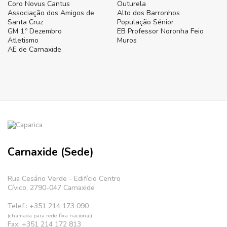
Coro Novus Cantus
Outurela
Associação dos Amigos de
Alto dos Barronhos
Santa Cruz
População Sénior
GM 1.º Dezembro
EB Professor Noronha Feio
Atletismo
Muros
AE de Carnaxide
Carnaxide (Sede)
Rua Cesário Verde - Edifício Centro
Cívico, 2790-047 Carnaxide
Telef.: +351 214 173 090
(chamada para rede fixa nacional)
Fax: +351 214 172 813