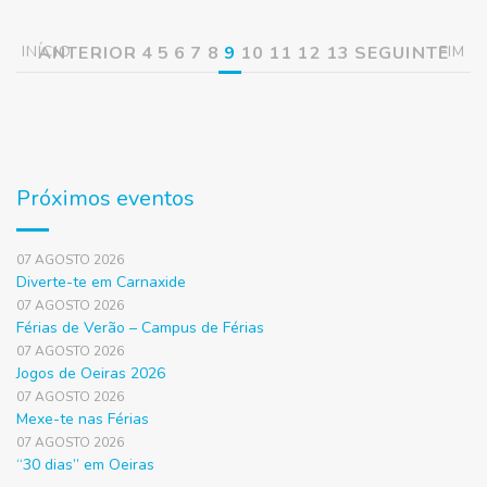
INÍCIO
ANTERIOR
4
5
6
7
8
9
10
11
12
13
SEGUINTE
FIM
Próximos eventos
07 AGOSTO 2026
Diverte-te em Carnaxide
07 AGOSTO 2026
Férias de Verão – Campus de Férias
07 AGOSTO 2026
Jogos de Oeiras 2026
07 AGOSTO 2026
Mexe-te nas Férias
07 AGOSTO 2026
“30 dias” em Oeiras