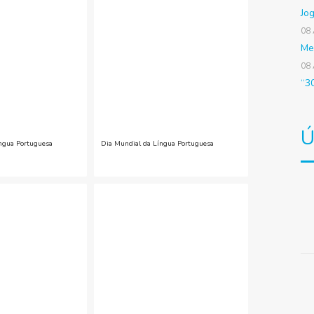
Jo
08
Me
08
“3
Ú
ngua Portuguesa
Dia Mundial da Língua Portuguesa