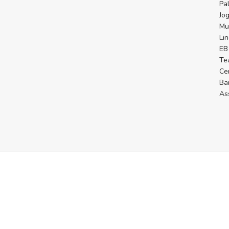
Pa
Jo
Mu
Li
EB 
Te
Ce
Ba
As