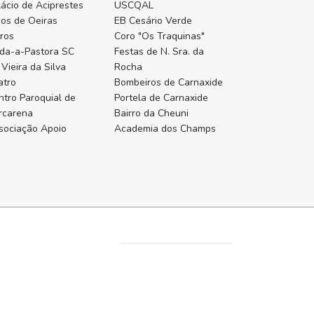
lácio de Aciprestes
USCQAL
gos de Oeiras
EB Cesário Verde
ros
Coro "Os Traquinas"
nda-a-Pastora SC
Festas de N. Sra. da
Vieira da Silva
Rocha
atro
Bombeiros de Carnaxide
ntro Paroquial de
Portela de Carnaxide
rcarena
Bairro da Cheuni
sociação Apoio
Academia dos Champs