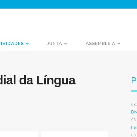
TIVIDADES
JUNTA
ASSEMBLEIA
dial da Língua
P
08
Di
08
Fé
08