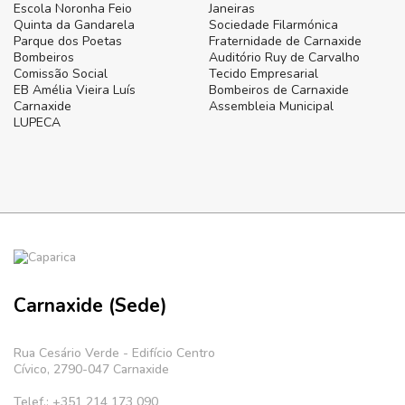
Escola Noronha Feio
Janeiras
Quinta da Gandarela
Sociedade Filarmónica
Parque dos Poetas
Fraternidade de Carnaxide
Bombeiros
Auditório Ruy de Carvalho
Comissão Social
Tecido Empresarial
EB Amélia Vieira Luís
Bombeiros de Carnaxide
Carnaxide
Assembleia Municipal
LUPECA
Carnaxide (Sede)
Rua Cesário Verde - Edifício Centro
Cívico, 2790-047 Carnaxide
Telef.: +351 214 173 090