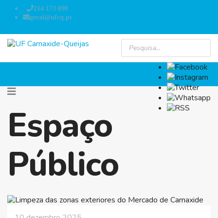
214 173 090
geral@ufcq.pt
Espaço
Público
10 dezembro 2025