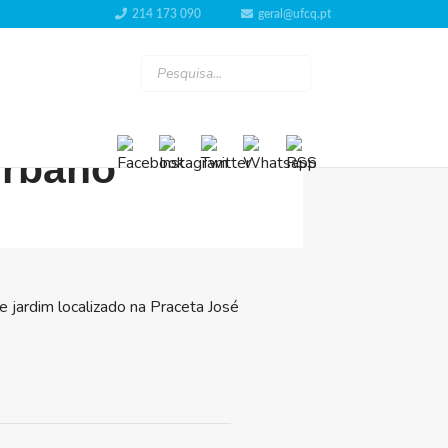
214 173 090
geral@ufcq.pt
VISUALIZAÇÕES: 244
urbano
jardim localizado na Praceta José