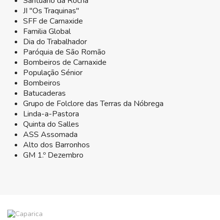
Santuário da Rocha
JI "Os Traquinas"
SFF de Carnaxide
Familia Global
Dia do Trabalhador
Paróquia de São Romão
Bombeiros de Carnaxide
População Sénior
Bombeiros
Batucaderas
Grupo de Folclore das Terras da Nóbrega
Linda-a-Pastora
Quinta do Salles
ASS Assomada
Alto dos Barronhos
GM 1.º Dezembro