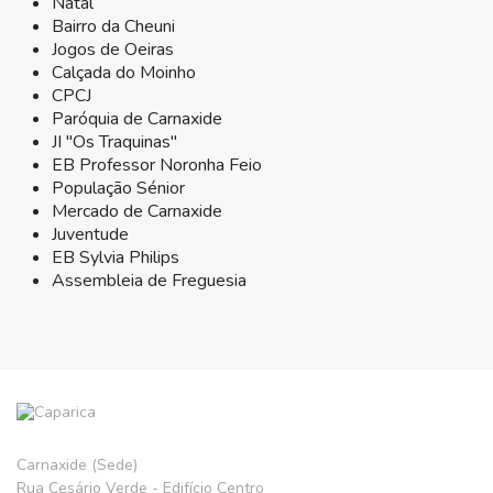
Natal
Bairro da Cheuni
Jogos de Oeiras
Calçada do Moinho
CPCJ
Paróquia de Carnaxide
JI "Os Traquinas"
EB Professor Noronha Feio
População Sénior
Mercado de Carnaxide
Juventude
EB Sylvia Philips
Assembleia de Freguesia
Carnaxide (Sede)
Rua Cesário Verde - Edifício Centro