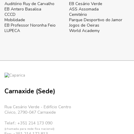
Auditório Ruy de Carvalho
EB Cesário Verde
EB Antero Basalisa
ASS Assomada
CCCD
Cemitério
Mobilidade
Parque Desportivo do Jamor
EB Professor Noronha Feio
Jogos de Oeiras
LUPECA
World Academy
Carnaxide (Sede)
Rua Cesário Verde - Edifício Centro
Cívico, 2790-047 Carnaxide
Telef.: +351 214 173 090
(chamada para rede fixa nacional)
Fax: +351 214 172 813