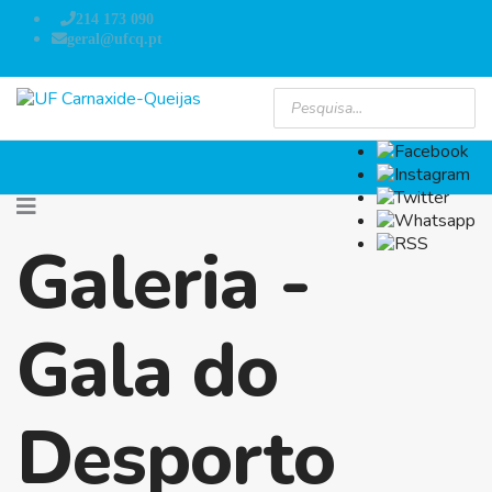
214 173 090
geral@ufcq.pt
Galeria -
Gala do
Desporto