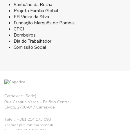
Santuário da Rocha
Projeto Família Global
EB Vieira da Silva
Fundação Marquês de Pombal
CPCJ
Bombeiros
Dia do Trabalhador
Comissão Social
Carnaxide (Sede)
Rua Cesário Verde - Edifício Centro
Cívico, 2790-047 Carnaxide
Telef.: +351 214 173 090
(chamada para rede fixa nacional)