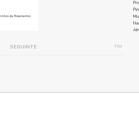
Pr
Pi
Mu
rrinhos de Rolamentos
Na
AM
2
SEGUINTE
FIM