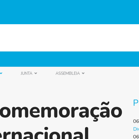
JUNTA
ASSEMBLEIA
 Comemoração
P
06
ernacional
Di
06