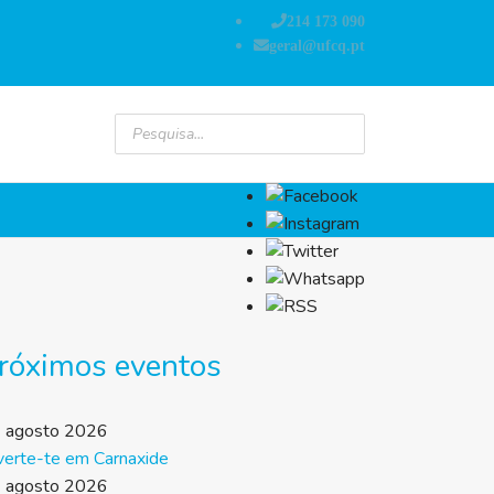
214 173 090
geral@ufcq.pt
róximos eventos
 agosto 2026
verte-te em Carnaxide
 agosto 2026