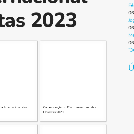
Fé
tas 2023
06
Jo
06
Me
06
“3
Ú
a Internacional das
Comemoração do Dia Internacional das
Florestas 2023