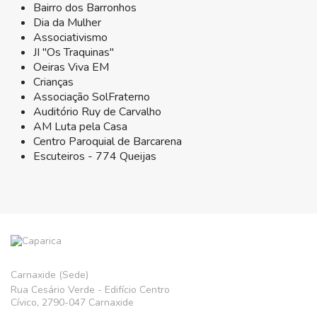
Bairro dos Barronhos
Dia da Mulher
Associativismo
JI "Os Traquinas"
Oeiras Viva EM
Crianças
Associação SolFraterno
Auditório Ruy de Carvalho
AM Luta pela Casa
Centro Paroquial de Barcarena
Escuteiros - 774 Queijas
Carnaxide (Sede)
Rua Cesário Verde - Edifício Centro
Cívico, 2790-047 Carnaxide