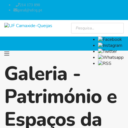
214 173 090
geral@ufcq.pt
Galeria -
Património e
Espaços da