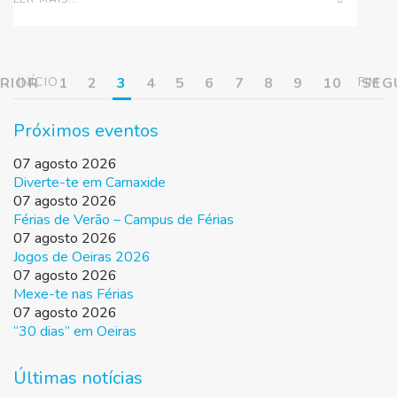
RIOR
INÍCIO
1
2
3
4
5
6
7
8
9
10
FIM
SEG
Próximos eventos
07 agosto 2026
Diverte-te em Carnaxide
07 agosto 2026
Férias de Verão – Campus de Férias
07 agosto 2026
Jogos de Oeiras 2026
07 agosto 2026
Mexe-te nas Férias
07 agosto 2026
“30 dias” em Oeiras
Últimas notícias