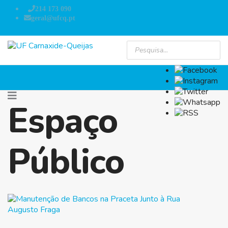
214 173 090
geral@ufcq.pt
Espaço
Público