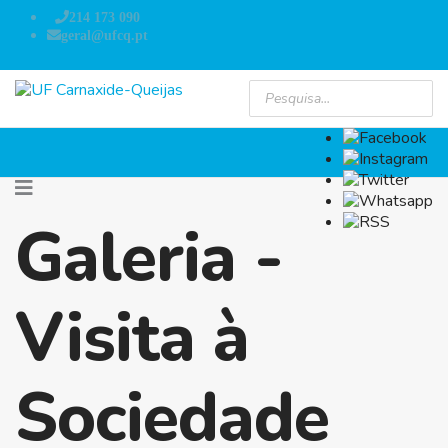
214 173 090
geral@ufcq.pt
Galeria -
Visita à
Sociedade