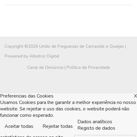
Copyright ©2026 União de Freguesias de Carnaxide e Queijas |
Powered by
Albatroz Digital
Canal de Denúncia
|
Política de Privacidade
Preferencias das Cookies
X
Usamos Cookies para lhe garantir a melhor experiência no nosso
website. Se rejeitar o uso das cookies, o website poderá não
funcionar como esperado.
Dados analíticos
Aceitar todas
Rejeitar todas
Registo de dados