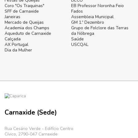
Festas de Queijas
DECO
Coro "Os Traquinas"
EB Professor Noronha Feio
SFF de Carnaxide
Fados
Janeiras
Assembleia Municipal
Mercado de Queijas
GM 1.º Dezembro
Academia dos Champs
Grupo de Folclore das Terras
Aqueduto de Carnaxide
da Nóbrega
Calçada
Saúde
AX Portugal
USCQAL
Dia da Mulher
Carnaxide (Sede)
Rua Cesário Verde - Edifício Centro
Cívico, 2790-047 Carnaxide