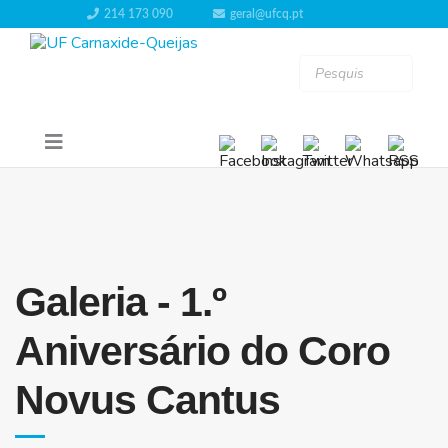
214 173 090
geral@ufcq.pt
Galeria - 1.º
Aniversário do Coro
Novus Cantus