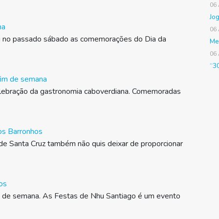
06
Jo
na
06
eu no passado sábado as comemorações do Dia da
Me
06
“3
fim de semana
 celebração da gastronomia caboverdiana. Comemoradas
os Barronhos
de Santa Cruz também não quis deixar de proporcionar
os
m de semana. As Festas de Nhu Santiago é um evento