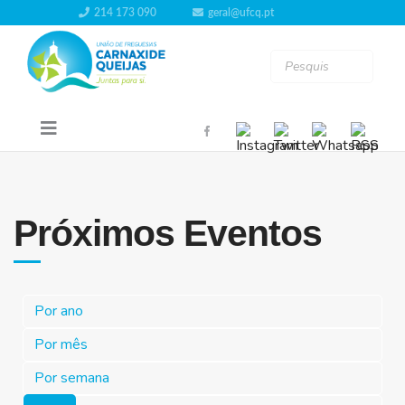
214 173 090
geral@ufcq.pt
Próximos Eventos
Por ano
Por mês
Por semana