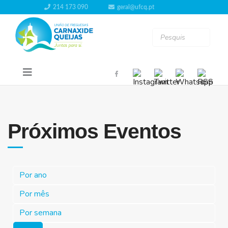
214 173 090
geral@ufcq.pt
Próximos Eventos
Por ano
Por mês
Por semana