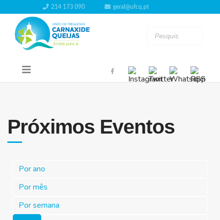
214 173 090
geral@ufcq.pt
Próximos Eventos
Por ano
Por mês
Por semana