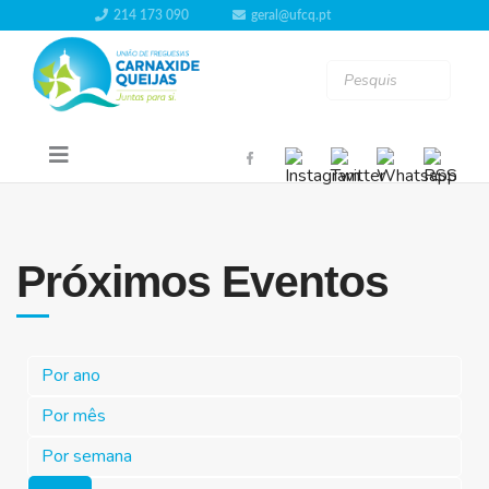
214 173 090
geral@ufcq.pt
Próximos Eventos
Por ano
Por mês
Por semana