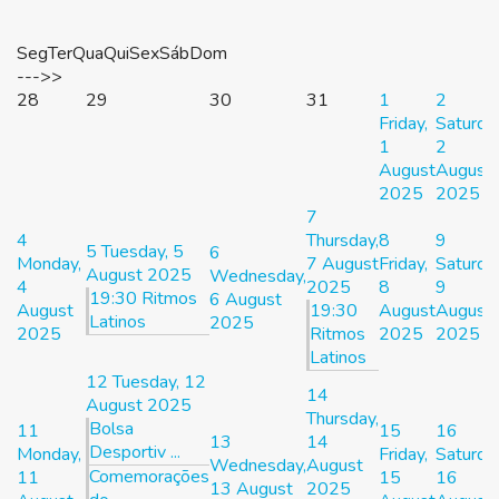
Seg
Ter
Qua
Qui
Sex
Sáb
Dom
--->>
28
29
30
31
1
2
Friday,
Saturday
1
2
August
August
2025
2025
7
4
Thursday,
8
9
5
Tuesday, 5
6
Monday,
7 August
Friday,
Saturday
August 2025
Wednesday,
4
2025
8
9
19:30 Ritmos
6 August
August
19:30
August
August
Latinos
2025
2025
Ritmos
2025
2025
Latinos
12
Tuesday, 12
14
August 2025
Thursday,
Bolsa
11
15
16
13
14
Desportiv ...
Monday,
Friday,
Saturday
Wednesday,
August
Comemorações
11
15
16
13 August
2025