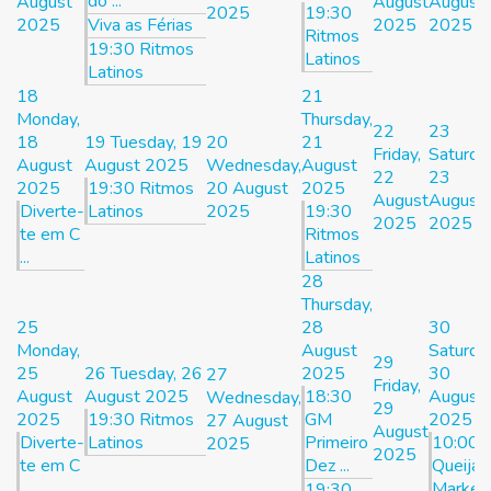
do ...
August
August
August
2025
19:30
2025
Viva as Férias
2025
2025
Ritmos
19:30 Ritmos
Latinos
Latinos
18
21
Monday,
Thursday,
22
23
18
19
Tuesday, 19
20
21
Friday,
Saturday
August
August 2025
Wednesday,
August
22
23
2025
19:30 Ritmos
20 August
2025
August
August
Diverte-
Latinos
2025
19:30
2025
2025
te em C
Ritmos
...
Latinos
28
Thursday,
25
28
30
Monday,
August
Saturday
29
25
26
Tuesday, 26
2025
30
27
Friday,
August
August 2025
18:30
August
Wednesday,
29
2025
19:30 Ritmos
GM
2025
27 August
August
Diverte-
Latinos
Primeiro
10:00
2025
2025
te em C
Dez ...
Queijas
...
Market
19:30