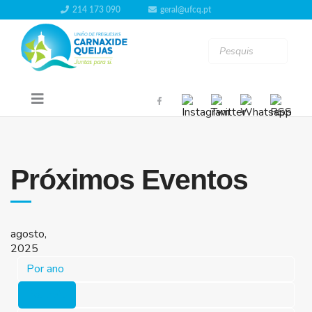
214 173 090
geral@ufcq.pt
Próximos Eventos
agosto,
2025
Por ano
Por mês