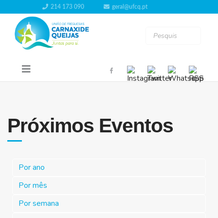
214 173 090
geral@ufcq.pt
Próximos Eventos
Por ano
Por mês
Por semana