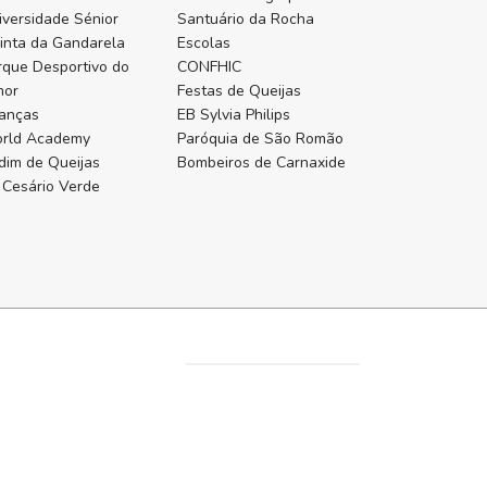
iversidade Sénior
Santuário da Rocha
inta da Gandarela
Escolas
rque Desportivo do
CONFHIC
mor
Festas de Queijas
ianças
EB Sylvia Philips
rld Academy
Paróquia de São Romão
rdim de Queijas
Bombeiros de Carnaxide
 Cesário Verde