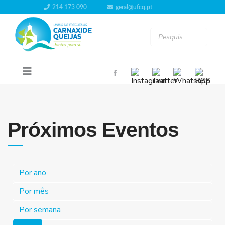
214 173 090
geral@ufcq.pt
Próximos Eventos
Por ano
Por mês
Por semana