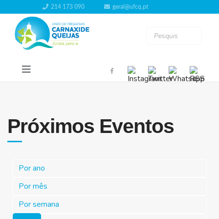
214 173 090
geral@ufcq.pt
Próximos Eventos
Por ano
Por mês
Por semana