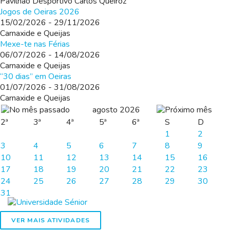
Pavilhão Desportivo Carlos Queiroz
BALCÃO VIRTUAL
Jogos de Oeiras 2026
15/02/2026
-
29/11/2026
Carnaxide e Queijas
Mexe-te nas Férias
06/07/2026
-
14/08/2026
Carnaxide e Queijas
“30 dias” em Oeiras
01/07/2026
-
31/08/2026
Carnaxide e Queijas
agosto 2026
2ª
3ª
4ª
5ª
6ª
S
D
1
2
3
4
5
6
7
8
9
10
11
12
13
14
15
16
17
18
19
20
21
22
23
24
25
26
27
28
29
30
31
VER MAIS ATIVIDADES
UNIVERSIDADE SÉNIOR