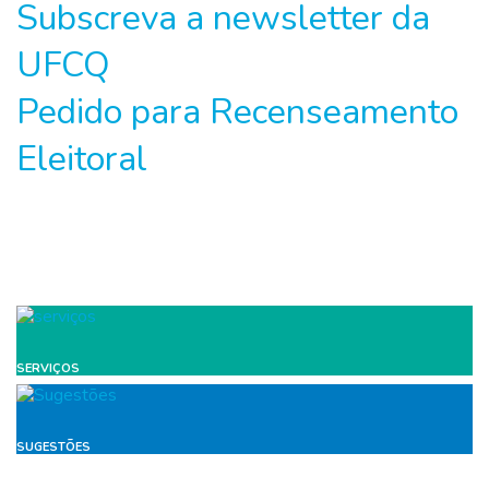
Subscreva a newsletter da
UFCQ
Pedido para Recenseamento
Eleitoral
SERVIÇOS
SUGESTÕES