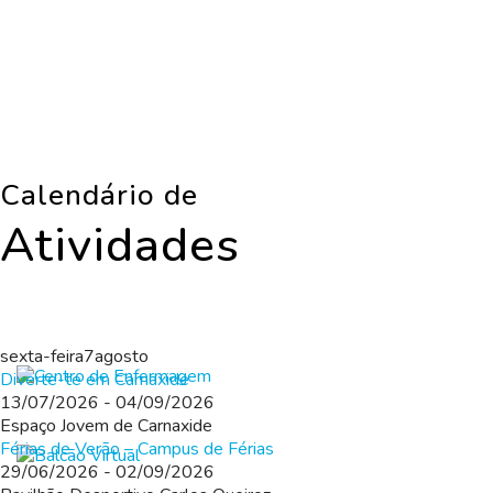
Calendário de
Atividades
sexta-feira
7
agosto
Diverte-te em Carnaxide
13/07/2026
-
04/09/2026
Espaço Jovem de Carnaxide
CENTRO DE ENFERMAGEM
Férias de Verão – Campus de Férias
29/06/2026
-
02/09/2026