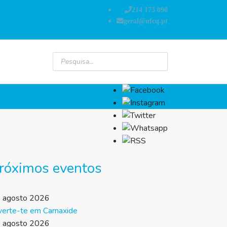
214 173 090
geral@ufcq.pt
róximos eventos
 agosto 2026
verte-te em Carnaxide
 agosto 2026