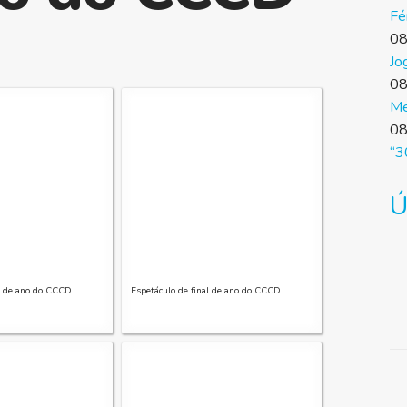
Fé
08
Jo
08
Me
08
“3
Ú
al de ano do CCCD
Espetáculo de final de ano do CCCD