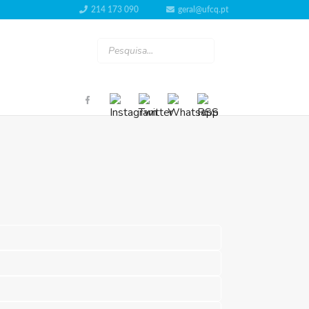
214 173 090
geral@ufcq.pt