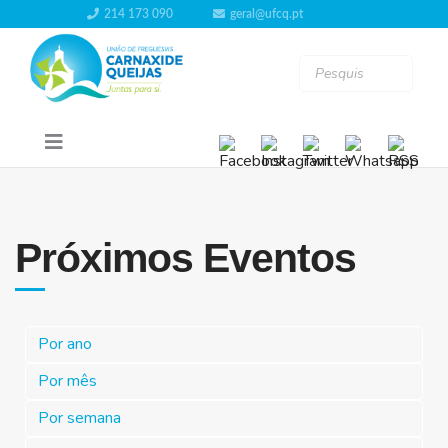
214 173 090
geral@ufcq.pt
Próximos Eventos
Por ano
Por mês
Por semana