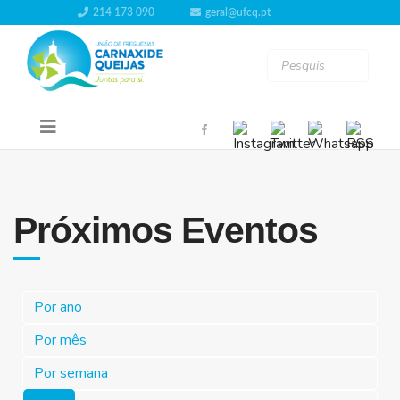
214 173 090
geral@ufcq.pt
Próximos Eventos
Por ano
Por mês
Por semana