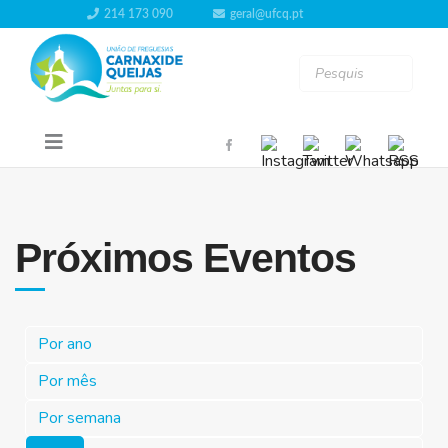
214 173 090
geral@ufcq.pt
Próximos Eventos
Por ano
Por mês
Por semana