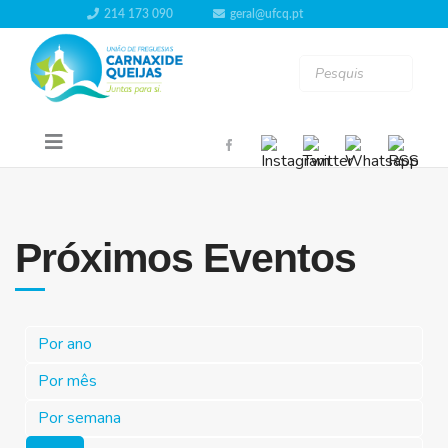
214 173 090
geral@ufcq.pt
Próximos Eventos
Por ano
Por mês
Por semana