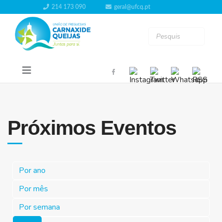
214 173 090
geral@ufcq.pt
Próximos Eventos
Por ano
Por mês
Por semana